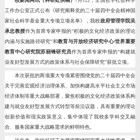
校新闻网讯（科研处供稿）
7月1日
，全国哲学社会科学
信息公开
人才招聘
校园邮箱
工作办公室正式公布《研究阐释党的二十届四中全会精神国
VPN登录
信息平台
办事大厅
家社会科学基金重大专项立项名单》
，
我校
政府管理学院
吴
图书资源
校领导信箱
旧网入口
承忠教授
作为首席专家申报的
“积极的文化经济政策的理论
内涵与实施路径研究”和
教育与开放经济研究中心/世界重要
教育中心研究院苏丽锋研究员
作为首席专家申报的
“构建就
业友好型发展方式的政策体系与社会保障研究”
获批立项
。
本次获批的两项重大专项紧密围绕党的二十届四中全会
关于完善宏观经济治理体系、加快构建高水平社会主义市场
经济体制等重大战略部署，聚焦积极的文化经济政策体系构
建与就业友好型发展方式转型等前沿议题，具有重要的理论
创新价值和现实政策意义，集中体现了我校多学科交叉融
合、服务国家重大战略需求的鲜明特色。